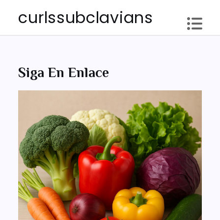
Skip
curlssubclavians
to
content
Siga En Enlace