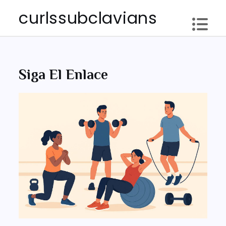
Skip
curlssubclavians
to
content
Siga El Enlace