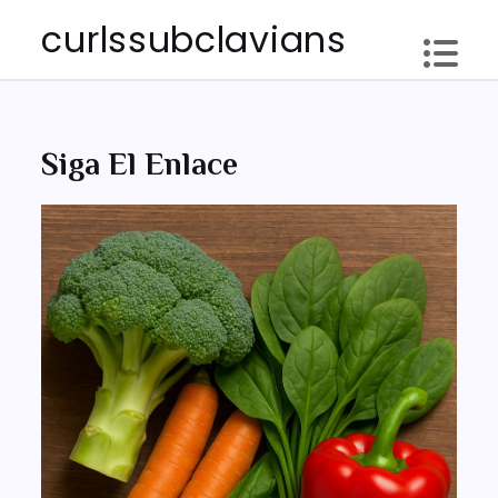
Skip
curlssubclavians
to
content
Siga El Enlace